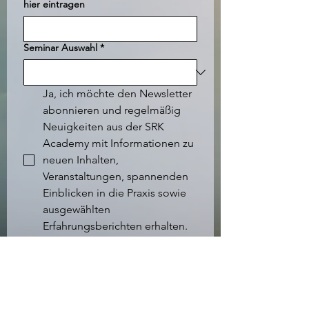
hier eintragen
Seminar Auswahl
*
Ja, ich möchte den Newsletter 
abonnieren und regelmäßig 
Neuigkeiten aus der SRK 
Academy mit Informationen zu 
neuen Inhalten, 
Veranstaltungen, spannenden 
Einblicken in die Praxis sowie 
ausgewählten 
Erfahrungsberichten erhalten.
Ich stimme den 
AGB
, der 
Datenschutzerklärung
, sowie 
dem 
Haftungsausschluss & 
der 
Teilnehmervereinbarung
 verbin