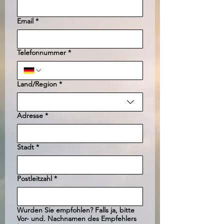
Email
*
Telefonnummer
*
Land/Region
*
Mehrzeilige Adresse
Adresse
*
Stadt
*
Postleitzahl
*
Wurden Sie empfohlen? Falls ja, bitte
Vor- und. Nachnamen des Empfehlers