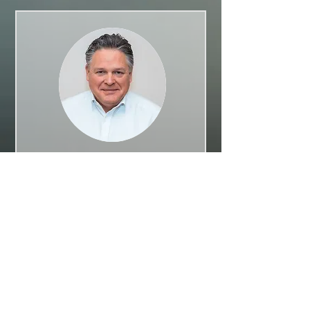
Carsten Scheler
16540 Hohen Neuendorf, Deutschland
carsten.scheler@gmail.com
I
+49 1522
9273363
Spezialgebiete:
SRK
Schamanismus